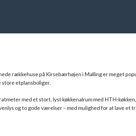
nede rækkehuse på Kirsebærhøjen i Malling er meget popu
e store etplansboliger.
ratmeter med et stort, lyst køkkenalrum med HTH-køkken
nlys og to gode værelser – med mulighed for at lave et tr