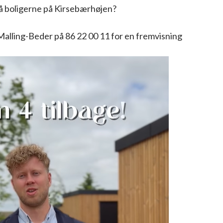
å boligerne på Kirsebærhøjen?
alling-Beder på 86 22 00 11 for en fremvisning