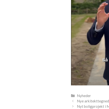
Kategorier
Nyheder
Nye arkitekttegned
Nyt boligprojekt i 