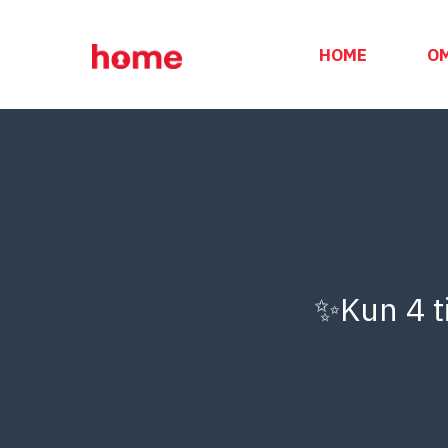
Hop
til
HOME
O
indhold
✨Kun 4 ti