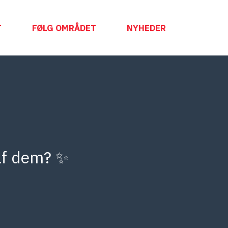
T
FØLG OMRÅDET
NYHEDER
 af dem? ✨