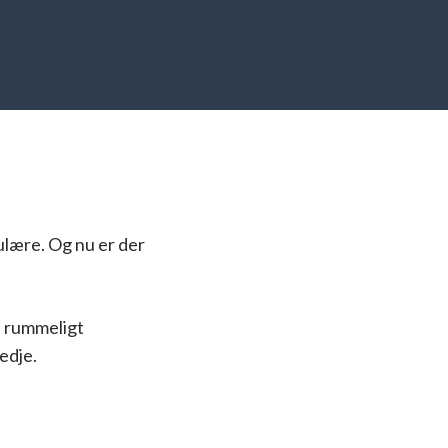
lære. Og nu er der
, rummeligt
edje.