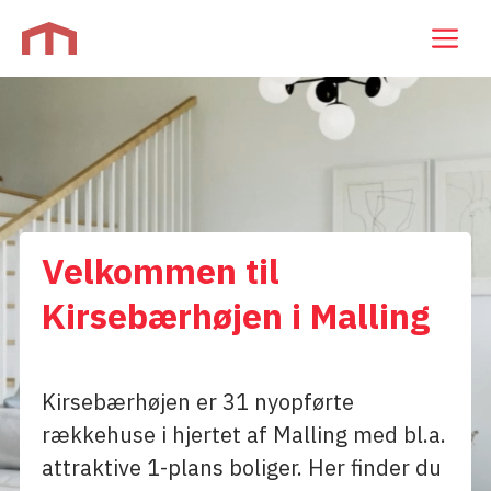
Hop
M
til
indhold
Velkommen til
Kirsebærhøjen i Malling
Kirsebærhøjen er 31 nyopførte
rækkehuse i hjertet af Malling med bl.a.
attraktive 1-plans boliger. Her finder du