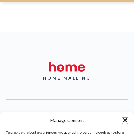
HOME MALLING
Manage Consent
TLF
+45 86220011
Mail
malling@home.dk
STATIONSPLADSEN 5H
To provide the best experiences, we use technologies like cookies to store