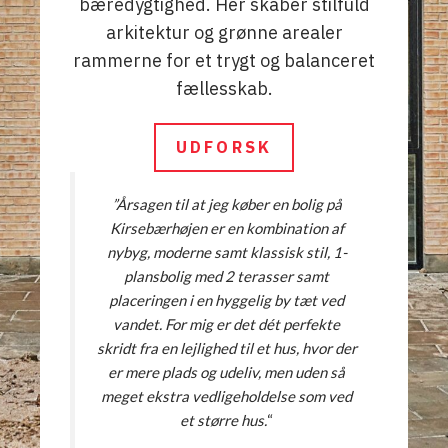
bæredygtighed. Her skaber stilfuld
arkitektur og grønne arealer
rammerne for et trygt og balanceret
fællesskab.
UDFORSK
”Årsagen til at jeg køber en bolig på
Kirsebærhøjen er en kombination af
nybyg, moderne samt klassisk stil, 1-
plansbolig med 2 terasser samt
placeringen i en hyggelig by tæt ved
vandet. For mig er det dét perfekte
skridt fra en lejlighed til et hus, hvor der
er mere plads og udeliv, men uden så
meget ekstra vedligeholdelse som ved
et større hus.
“