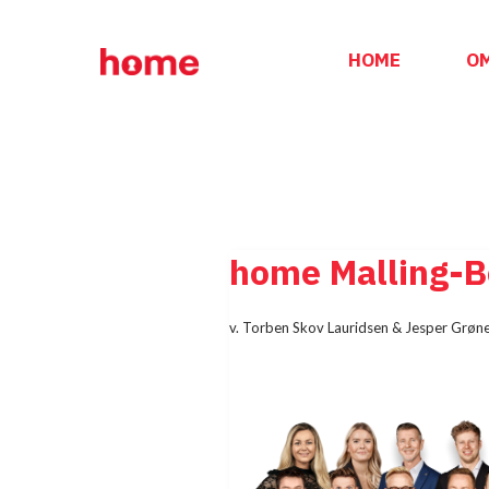
Hop
til
HOME
O
indhold
home Malling-B
v. Torben Skov Lauridsen & Jesper Grøn