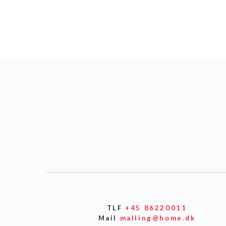
TLF
+45 86220011
Mail
malling@home.dk