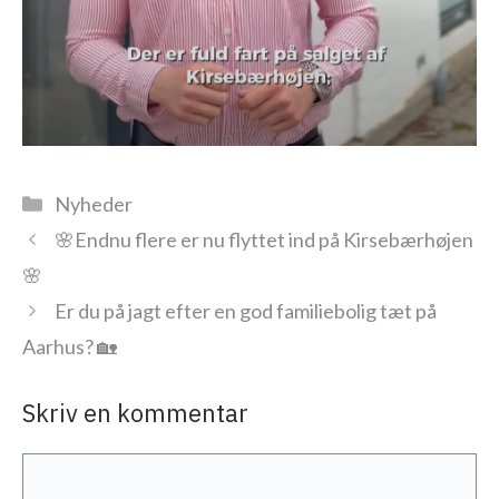
Kategorier
Nyheder
🌸Endnu flere er nu flyttet ind på Kirsebærhøjen
🌸
Er du på jagt efter en god familiebolig tæt på
Aarhus? 🏡
Skriv en kommentar
Kommentar