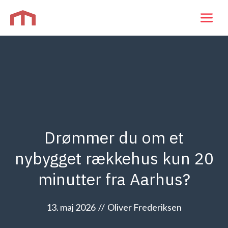
Hop
M
til
indhold
Drømmer du om et
nybygget rækkehus kun 20
minutter fra Aarhus?
13. maj 2026
//
Oliver Frederiksen